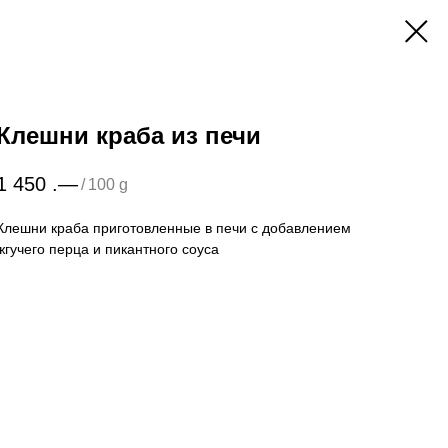
Клешни краба из печи
1 450
.—
/
100 g
Клешни краба приготовленные в печи с добавлением
жгучего перца и пикантного соуса