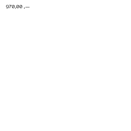
970,00
.—