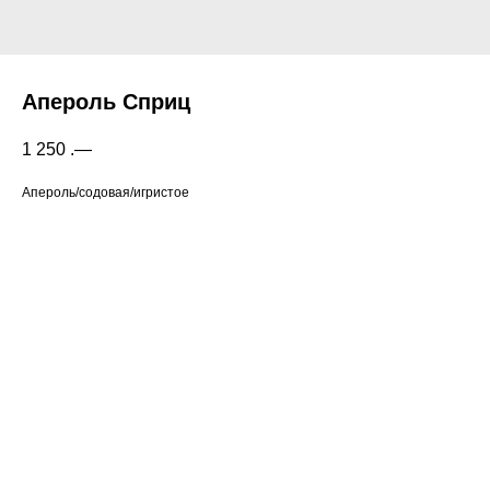
Апероль Сприц
1 250
.—
Апероль/содовая/игристое