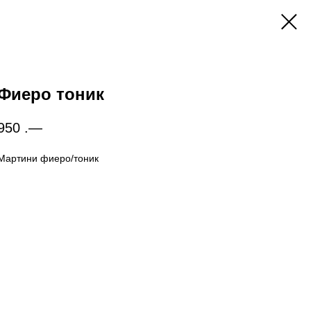
Фиеро тоник
950
.—
Мартини фиеро/тоник