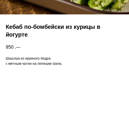
Кебаб по-бомбейски из курицы в
йогурте
950
.—
Шашлык из куриного бедра
с мятным чатни на лепешке гриль