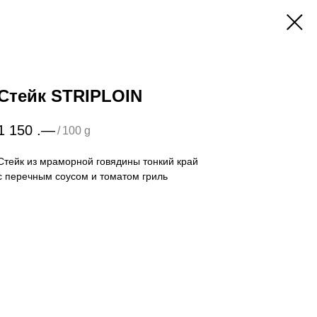
Стейк STRIPLOIN
1 150
.—
/
100 g
Стейк из мраморной говядины тонкий край
с перечным соусом и томатом гриль