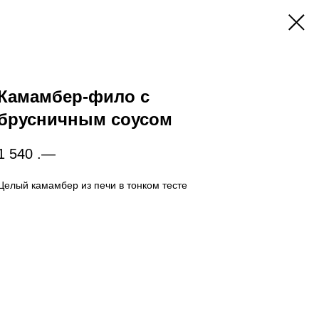
Камамбер-фило с
брусничным соусом
1 540
.—
Целый камамбер из печи в тонком тесте